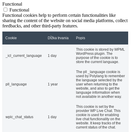
Functional
Functional
Functional cookies help to perform certain functionalities like
sharing the content of the website on social media platforms, collect
feedbacks, and other third-party features.
Cookie
Dĺžka trvania
Popis
This cookie is stored by WPML
WordPress plugin. The
_icl_current_language
1 day
purpose of the cookie is to
store the current language.
The pll _language cookie is
used by Polylang to remember
the language selected by the
pll_language
1 year
user when returning to the
website, and also to get the
language information when
not available in another way.
This cookie is set by the
provider WP Live Chat. This
cookie is used for enabling
wplc_chat_status
1 day
live chat functionality on the
website. It keep tracks of the
current status of the chat.