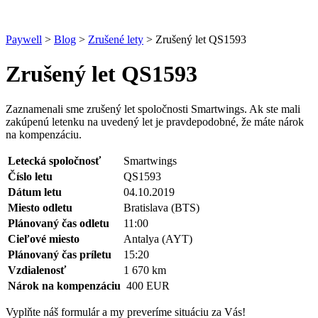
Paywell
>
Blog
>
Zrušené lety
>
Zrušený let QS1593
Zrušený let QS1593
Zaznamenali sme zrušený let spoločnosti Smartwings. Ak ste mali
zakúpenú letenku na uvedený let je pravdepodobné, že máte nárok
na kompenzáciu.
Letecká spoločnosť
Smartwings
Číslo letu
QS1593
Dátum letu
04.10.2019
Miesto odletu
Bratislava (BTS)
Plánovaný čas odletu
11:00
Cieľové miesto
Antalya (AYT)
Plánovaný čas príletu
15:20
Vzdialenosť
1 670 km
Nárok na kompenzáciu
400 EUR
Vyplňte náš formulár a my preveríme situáciu za Vás!