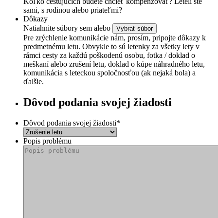
Koľko cestujúcich budete chcieť kompenzovať? Leteli ste
sami, s rodinou alebo priateľmi?
Dôkazy
Natiahnite súbory sem alebo
Pre zrýchlenie komunikácie nám, prosím, pripojte dôkazy k
predmetnému letu. Obvykle to sú letenky za všetky lety v
rámci cesty za každú poškodenú osobu, fotka / doklad o
meškaní alebo zrušení letu, doklad o kúpe náhradného letu,
komunikácia s leteckou spoločnosťou (ak nejaká bola) a
ďalšie.
Dôvod podania svojej žiadosti
Dôvod podania svojej žiadosti
*
Popis problému