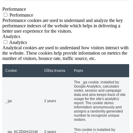
Performance
Performance
Performance cookies are used to understand and analyze the key
performance indexes of the website which helps in delivering a
better user experience for the visitors.
Analytics
Analytics
Analytical cookies are used to understand how visitors interact with
the website. These cookies help provide information on metrics the
number of visitors, bounce rate, traffic source, etc.
Cookie
Dĺžka trvania
Popis
The _ga cookie, installed by
Google Analytics, calculates
visitor, session and campaign
data and also keeps track of site
usage for the site's analytics
_ga
2 years
report. The cookie stores
information anonymously and
assigns a randomly generated
number to recognize unique
visitors.
This cookie is installed by
_ga_6CZD0H101W
2 years