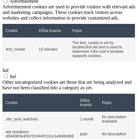
Advertisement
Advertisement cookies are used to provide visitors with relevant ads
and marketing campaigns. These cookies track visitors across
websites and collect information to provide customized ads.
Cookie
Dĺžka trvania
Popis
The test_cookie is set by
doubleclick.net and is used to
test_cookie
15 minutes
determine if the user's browser
supports cookies.
Iné
Iné
Other uncategorized cookies are those that are being analyzed and
have not been classified into a category as yet.
Dĺžka
Cookie
Popis
trvania
No description
stm_post_watched
1 month
available.
wp-resetpass-
past
No description
d844065e45b762444f7c01e1e848b9b6