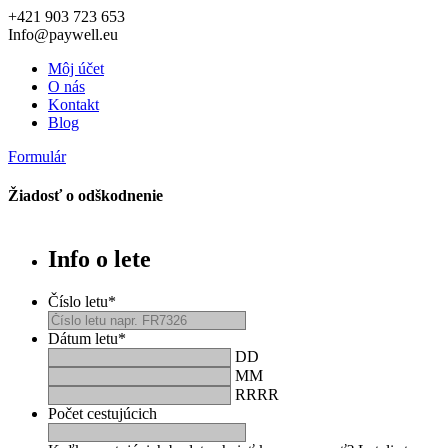
+421 903 723 653
Info@paywell.eu
Môj účet
O nás
Kontakt
Blog
Formulár
Žiadosť o odškodnenie
Info o lete
Číslo letu
*
Dátum letu
*
DD
MM
RRRR
Počet cestujúcich