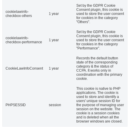
Set by the GDPR Cookie
Consent plugin, this cookie is
cookielawinfo-
1 year
used to store the user consent
checkbox-others
for cookies in the category
"Others".
Set by the GDPR Cookie
Consent plugin, this cookie is
cookielawinfo-
1 year
used to store the user consent
checkbox-performance
for cookies in the category
"Performance".
Records the default button
state of the corresponding
category & the status of
CookieLawInfoConsent
1 year
CCPA. It works only in
coordination with the primary
cookie.
This cookie is native to PHP
applications. The cookie is
used to store and identify a
users' unique session ID for
PHPSESSID
session
the purpose of managing user
session on the website. The
cookie is a session cookies
and is deleted when all the
browser windows are closed.