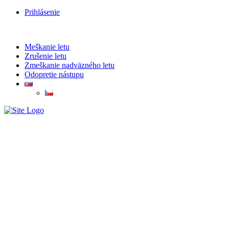
Prihlásenie
Meškanie letu
Zrušenie letu
Zmeškanie nadväzného letu
Odopretie nástupu
Zrušený let QS1593