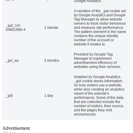
Google Analytics.
A variation of the _gat cookie set
by Google Analytics and Google
Tag Manager to allow website
owners to track visitor behaviour
_gat_UA-
1 minute
and measure site performance.
44801896-4
The pattern element in the name
contains the unique identity
number of the account or
website it relates to.
Provided by Google Tag
Manager to experiment
_gcl_au
3 months
advertisement efficiency of
websites using their services.
Installed by Google Analytics,
_gid cookie stores information
on how visitors use a website,
while also creating an analytics
report of the website's
_gid
1 day
performance. Some of the data
that are collected include the
number of visitors, their source,
and the pages they visit
anonymously.
Advertisement