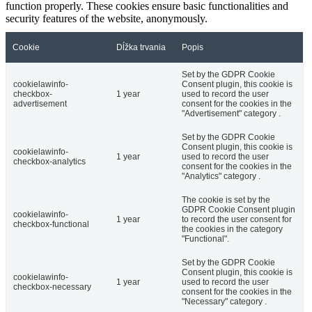
function properly. These cookies ensure basic functionalities and
security features of the website, anonymously.
Cookie
Dĺžka trvania
Popis
Set by the GDPR Cookie
cookielawinfo-
Consent plugin, this cookie is
checkbox-
1 year
used to record the user
advertisement
consent for the cookies in the
"Advertisement" category .
Set by the GDPR Cookie
Consent plugin, this cookie is
cookielawinfo-
1 year
used to record the user
checkbox-analytics
consent for the cookies in the
"Analytics" category .
The cookie is set by the
GDPR Cookie Consent plugin
cookielawinfo-
1 year
to record the user consent for
checkbox-functional
the cookies in the category
"Functional".
Set by the GDPR Cookie
Consent plugin, this cookie is
cookielawinfo-
1 year
used to record the user
checkbox-necessary
consent for the cookies in the
"Necessary" category .