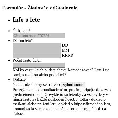
Formulár - Žiadosť o odškodnenie
Info o lete
Číslo letu
*
Dátum letu
*
DD
MM
RRRR
Počet cestujúcich
Koľko cestujúcich budete chcieť kompenzovať? Leteli ste
sami, s rodinou alebo priateľmi?
Dôkazy
Natiahnite súbory sem alebo
Pre zrýchlenie komunikácie nám, prosím, pripojte dôkazy k
predmetnému letu. Obvykle to sú letenky za všetky lety v
rámci cesty za každú poškodenú osobu, fotka / doklad o
meškaní alebo zrušení letu, doklad o kúpe náhradného letu,
komunikácia s leteckou spoločnosťou (ak nejaká bola) a
ďalšie.